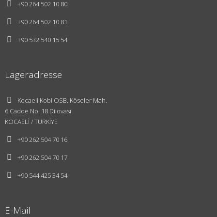
+90 264 502 10 80
+90 264 502 10 81
+90 532 540 15 54
Lageradresse
Kocaeli Kobi OSB. Köseler Mah.
6.Cadde No: 18 Dilovası
KOCAELİ / TURKİYE
+90 262 504 70 16
Über Uns
Entwurf
+90 262 504 70 17
Vision und
+90 544 425 34 54
Mission
Innovationen
E-Mail