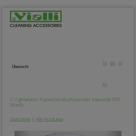
×
TR
EN
TR
Übersicht
EN
C-V gefalteter Papierhandtuchspender Kapazität 300
(Weiß)
Startseite
|
Alle Produkte