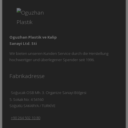
Oguzhan Plastik ve Kalip
Sanayi Ltd. Sti
Wir bieten unseren Kunden Service durch die Herstellung
hochwertiger und überlegener Spender seit 1996.
Fabrikadresse
Soğucak OSB Mh. 3. Organize Sanayi Bölgesi
5. Sokak No: 4 54160
Söğütlü SAKARYA / TURKİYE
+90 264 502 10 80