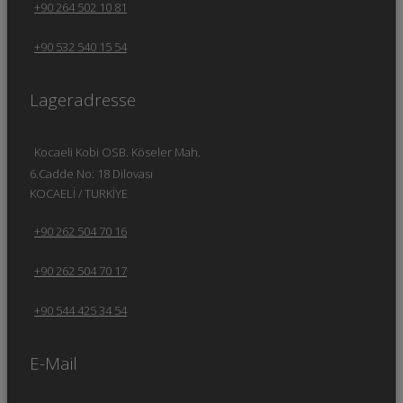
+90 264 502 10 81
+90 532 540 15 54
Lageradresse
Kocaeli Kobi OSB. Köseler Mah.
6.Cadde No: 18 Dilovası
KOCAELİ / TURKİYE
+90 262 504 70 16
+90 262 504 70 17
Über Uns
+90 544 425 34 54
Entwurf
Vision und
E-Mail
Mission