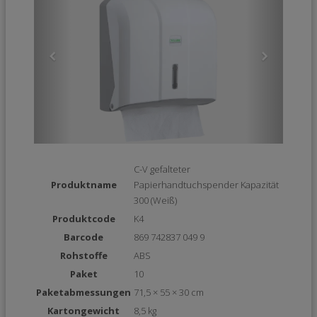
C-V gefalteter
Produktname
Papierhandtuchspender Kapazität
300 (Weiß)
Produktcode
K4
Barcode
869 742837 049 9
Rohstoffe
ABS
Paket
10
Paketabmessungen
71,5 × 55 × 30 cm
Kartongewicht
8,5 kg