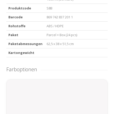
Produktcode
S8B
Barcode
869 742 837 201 1
Rohstoffe
ABS / HDPE
Paket
Parcel + Box (24 pcs)
Paketabmessungen
62,5 x 38 x 51,5 cm
Kartongewicht
Farboptionen