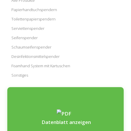
Alle Produkte
Papierhandtuchspendern
Toilettenpapierspendern
Serviettenspender
Seifenspender
Schaumseifenspender
Desinfektionsmittelspender
Foamhand System mit Kartuschen
Sonstiges
Datenblatt anzeigen