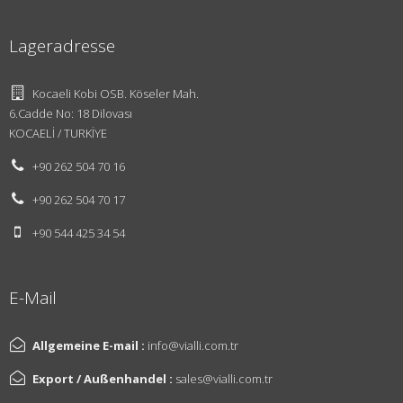
Lageradresse
Kocaeli Kobi OSB. Köseler Mah.
6.Cadde No: 18 Dilovası
KOCAELİ / TURKİYE
+90 262 504 70 16
Über Uns
+90 262 504 70 17
Vision und
+90 544 425 34 54
Mission
Innovationen
E-Mail
Unsere
Allgemeine E-mail :
info@vialli.com.tr
Umweltpolitik
Export / Außenhandel :
sales@vialli.com.tr
Nachrichten