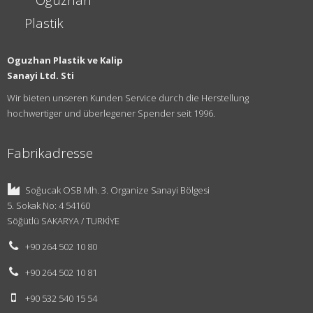
Oguzhan Plastik ve Kalip
Sanayi Ltd. Sti
Wir bieten unseren Kunden Service durch die Herstellung
hochwertiger und überlegener Spender seit 1996.
Fabrikadresse
Soğucak OSB Mh. 3. Organize Sanayi Bölgesi
5. Sokak No: 4 54160
Söğütlü SAKARYA / TURKİYE
+90 264 502 10 80
+90 264 502 10 81
+90 532 540 15 54