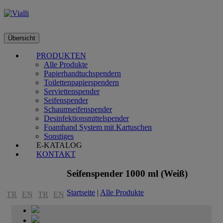
Übersicht
PRODUKTEN
Alle Produkte
Papierhandtuchspendern
Toilettenpapierspendern
Serviettenspender
Seifenspender
Schaumseifenspender
Desinfektionsmittelspender
Foamhand System mit Kartuschen
Sonstiges
E-KATALOG
KONTAKT
Seifenspender 1000 ml (Weiß)
Startseite
|
Alle Produkte
TR
EN
TR
EN