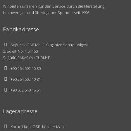
Wir bieten unseren Kunden Service durch die Herstellung
hochwertiger und überlegener Spender seit 1996.
Fabrikadresse
Soğucak OSB Mh. 3. Organize Sanayi Bölgesi
5. Sokak No: 4 54160
Söğütlü SAKARYA / TURKİYE
+90 264 502 10 80
+90 264 502 10 81
+90 532 540 15 54
Lageradresse
Kocaeli Kobi OSB. Köseler Mah.