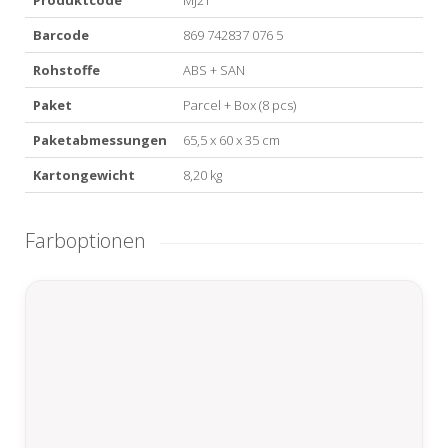
Produktcode
MJ2T
Barcode
869 742837 076 5
Rohstoffe
ABS + SAN
Paket
Parcel + Box (8 pcs)
Paketabmessungen
65,5 x 60 x 35 cm
Kartongewicht
8,20 kg
Farboptionen