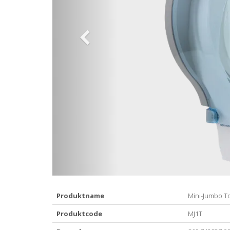
Produktname
Mini-Jumbo To
Produktcode
MJ1T