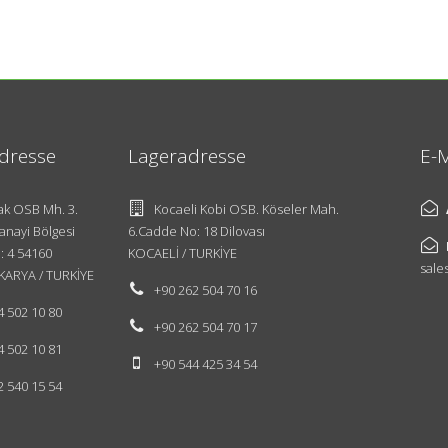
dresse
Lageradresse
E-M
k OSB Mh. 3.
Kocaeli Kobi OSB. Köseler Mah.
anayi Bölgesi
6.Cadde No: 18 Dilovası
: 4 54160
KOCAELİ / TURKİYE
sale
KARYA / TURKİYE
+90 262 504 70 16
4 502 10 80
+90 262 504 70 17
4 502 10 81
+90 544 425 34 54
2 540 15 54