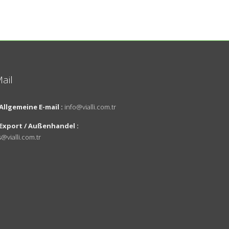
ail
Über Uns
Entwurf
Allgemeine E-mail :
info@vialli.com.tr
Vision und
Export / Außenhandel :
Mission
s@vialli.com.tr
Innovationen
Unsere
Umweltpolitik
Nachrichten