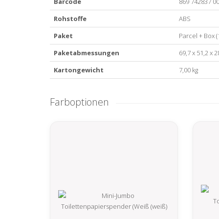
Barcode
869 742837 00
Rohstoffe
ABS
Paket
Parcel + Box (
Paketabmessungen
69,7 x 51,2 x 
Kartongewicht
7,00 kg
Farboptionen