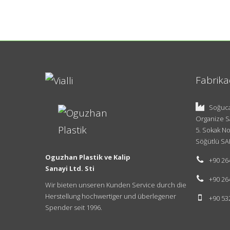
Fabrika
Soğuca
Organize S
5. Sokak No
Söğütlü SA
Oguzhan Plastik ve Kalip
+90 26
Sanayi Ltd. Sti
+90 26
Wir bieten unseren Kunden Service durch die
Herstellung hochwertiger und überlegener
+90 53
Spender seit 1996.