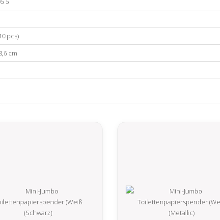
5 5
10 pcs)
28,6 cm